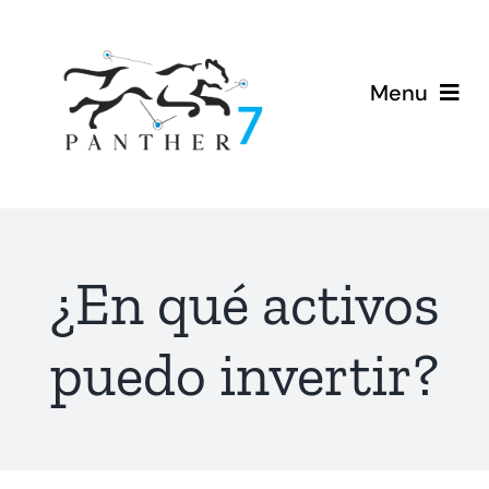
Saltar
al
contenido
Menu
Inicio
Nosotros
¿En qué activos
Invertir
puedo invertir?
Ofertar
Tarjeta