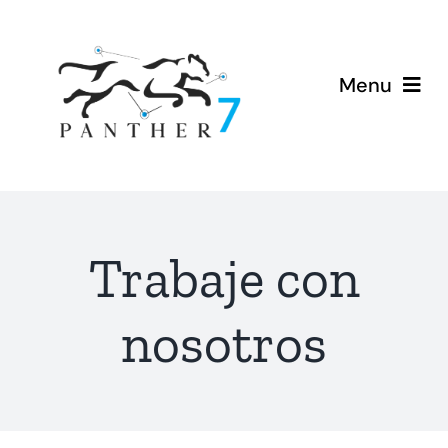
Saltar
al
contenido
Menu
Inicio
Nosotros
Trabaje con
Invertir
nosotros
Ofertar
Tarjeta